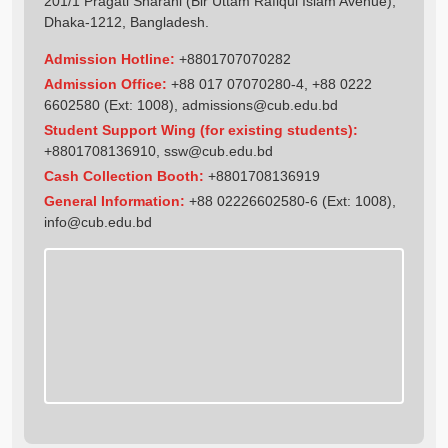
201/1 Pragati Sharani (Bir Uttam Rafiqul Islam Avenue),
Dhaka-1212, Bangladesh.
Admission Hotline:
+8801707070282
Admission Office:
+88 017 07070280-4, +88 0222
6602580 (Ext: 1008),
admissions@cub.edu.bd
Student Support Wing (for existing students):
+8801708136910
,
ssw@cub.edu.bd
Cash Collection Booth:
+8801708136919
General Information:
+88 02226602580-6 (Ext: 1008),
info@cub.edu.bd