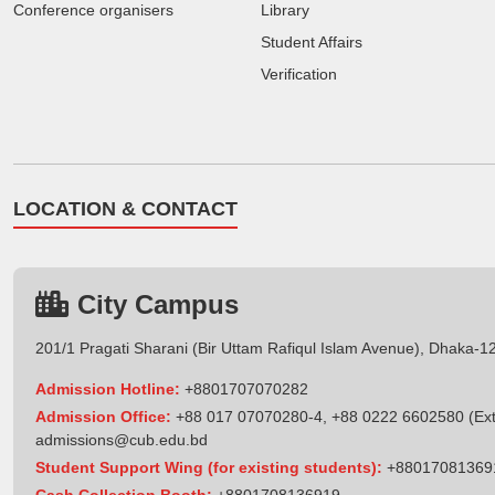
Conference organisers
Library
Student Affairs
Verification
LOCATION & CONTACT
City Campus
201/1 Pragati Sharani (Bir Uttam Rafiqul Islam Avenue), Dhaka-1
Admission Hotline:
+8801707070282
Admission Office:
+88 017 07070280-4, +88 0222 6602580 (Ext
admissions@cub.edu.bd
Student Support Wing (for existing students):
+88017081369
Cash Collection Booth:
+8801708136919