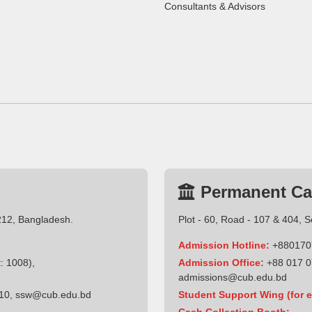
Consultants & Advisors
Permanent C
212, Bangladesh.
Plot - 60, Road - 107 & 404, 
Admission Hotline:
+880170
: 1008),
Admission Office:
+88 017 0
admissions@cub.edu.bd
10
,
ssw@cub.edu.bd
Student Support Wing (for e
Cash Collection Booth: