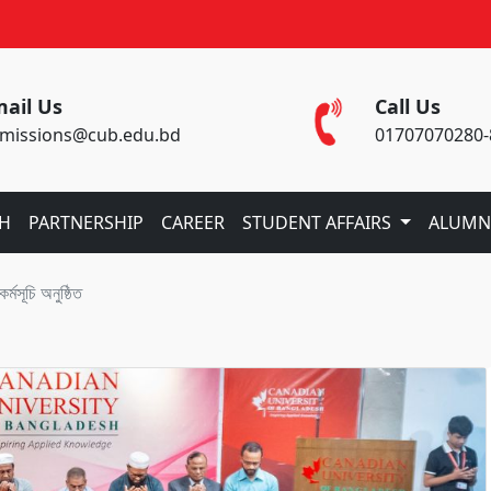
ail Us
Call Us
missions@cub.edu.bd
01707070280-
CH
PARTNERSHIP
CAREER
STUDENT AFFAIRS
ALUMN
্মসূচি অনুষ্ঠিত