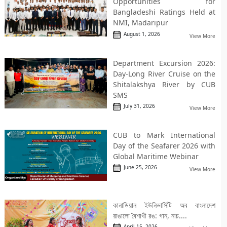
Opportunities for
Bangladeshi Ratings Held at
NMI, Madaripur
August 1, 2026
View More
Department Excursion 2026:
Day-Long River Cruise on the
Shitalakshya River by CUB
SMS
July 31, 2026
View More
CUB to Mark International
Day of the Seafarer 2026 with
Global Maritime Webinar
June 25, 2026
View More
কানাডিয়ান ইউনিভার্সিটি অব বাংলাদেশ
রাঙালো বৈশাখী রঙ: গান, নাচ....
April 15, 2026