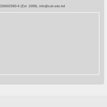
26602580-6 (Ext: 1008),
info@cub.edu.bd