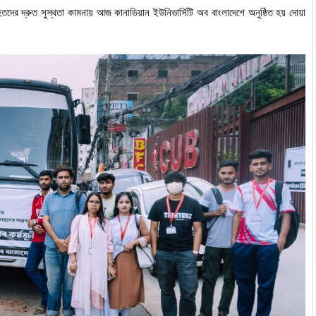
তদের
দ্রুত
সুস্থতা
কামনায়
আজ
কানাডিয়ান
ইউনিভার্সিটি
অব
বাংলাদেশে
অনুষ্ঠিত
হয়
দোয়া