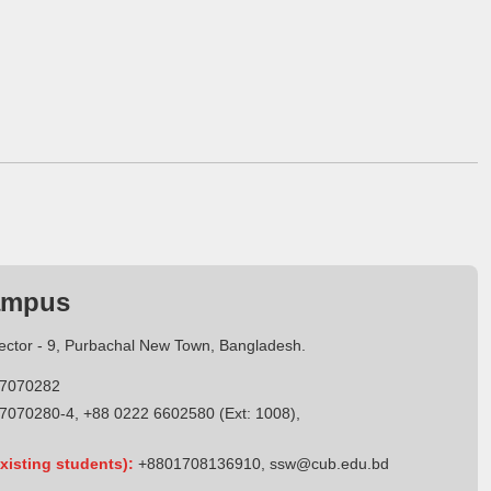
ampus
Sector - 9, Purbachal New Town, Bangladesh.
7070282
7070280-4, +88 0222 6602580 (Ext: 1008),
xisting students):
+8801708136910
,
ssw@cub.edu.bd